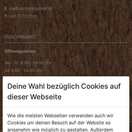
E
.
dieBiokiste@biohof.at
T
.
+43 7272 2597
FRISCHMARKT
Öffnungszeiten
Mo - Fr: 8.00 - 18.00 Uhr
Sa: 8.00 - 14.00 Uhr
Bürozeiten
Deine Wahl bezüglich Cookies auf
Mo - Fr: 8.00 - 16.00 Uhr
dieser Webseite
E.
biofrischmarkt@biohof.at
T
.
+43 7272 4859 70
Wie die meisten Webseiten verwenden auch wir
Cookies um deinen Besuch auf der Website so
angenehm wie möglich zu gestalten. Außerdem