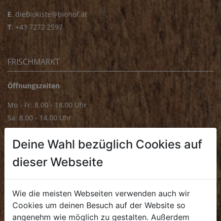
E
.
dieBiokiste@biohof.at
T
.
+43 7272 2597
FRISCHMARKT
Öffnungszeiten
Mo - Fr: 8.00 - 18.00 Uhr
Sa: 8.00 - 14.00 Uhr
Bürozeiten
Deine Wahl bezüglich Cookies auf
Mo - Fr: 8.00 - 16.00 Uhr
dieser Webseite
E.
biofrischmarkt@biohof.at
T
.
+43 7272 4859 70
Wie die meisten Webseiten verwenden auch wir
Cookies um deinen Besuch auf der Website so
angenehm wie möglich zu gestalten. Außerdem