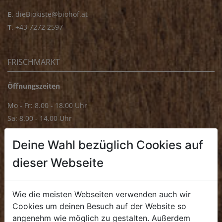
E
.
dieBiokiste@biohof.at
T
.
+43 7272 2597
FRISCHMARKT
Öffnungszeiten
Mo - Fr: 8.00 - 18.00 Uhr
Sa: 8.00 - 14.00 Uhr
Bürozeiten
Deine Wahl bezüglich Cookies auf
Mo - Fr: 8.00 - 16.00 Uhr
dieser Webseite
E.
biofrischmarkt@biohof.at
T
.
+43 7272 4859 70
Wie die meisten Webseiten verwenden auch wir
Cookies um deinen Besuch auf der Website so
angenehm wie möglich zu gestalten. Außerdem