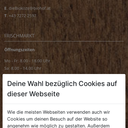
E
.
dieBiokiste@biohof.at
T
.
+43 7272 2597
FRISCHMARKT
Öffnungszeiten
Mo - Fr: 8.00 - 18.00 Uhr
Sa: 8.00 - 14.00 Uhr
Bürozeiten
Deine Wahl bezüglich Cookies auf
Mo - Fr: 8.00 - 16.00 Uhr
dieser Webseite
E.
biofrischmarkt@biohof.at
T
.
+43 7272 4859 70
Wie die meisten Webseiten verwenden auch wir
Cookies um deinen Besuch auf der Website so
angenehm wie möglich zu gestalten. Außerdem