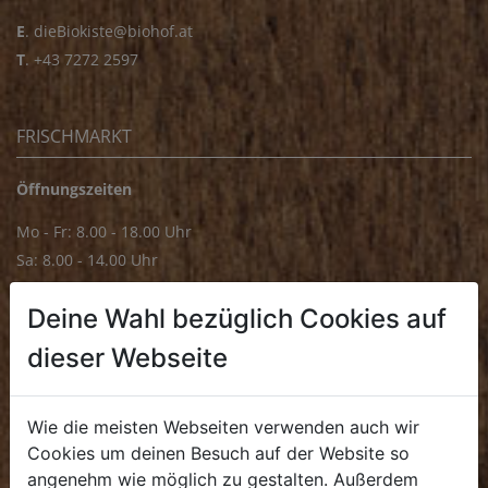
E
.
dieBiokiste@biohof.at
T
.
+43 7272 2597
FRISCHMARKT
Öffnungszeiten
Mo - Fr: 8.00 - 18.00 Uhr
Sa: 8.00 - 14.00 Uhr
Bürozeiten
Deine Wahl bezüglich Cookies auf
Mo - Fr: 8.00 - 16.00 Uhr
dieser Webseite
E.
biofrischmarkt@biohof.at
T
.
+43 7272 4859 70
Wie die meisten Webseiten verwenden auch wir
Cookies um deinen Besuch auf der Website so
angenehm wie möglich zu gestalten. Außerdem