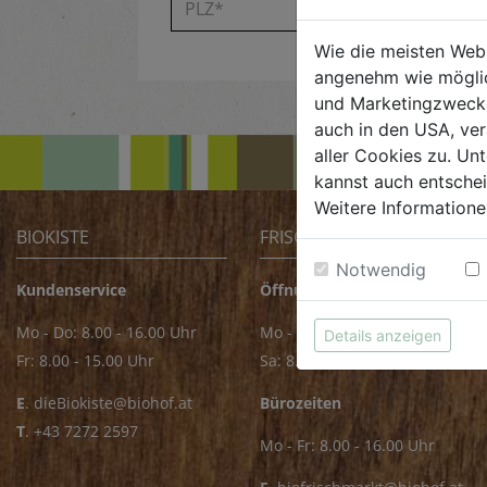
Wie die meisten Web
angenehm wie möglic
und Marketingzwecken
auch in den USA, ver
aller Cookies zu. Unt
kannst auch entsche
Weitere Informatione
BIOKISTE
FRISCHMARKT
Notwendig
Kundenservice
Öffnungszeiten
Mo - Do: 8.00 - 16.00 Uhr
Mo - Fr: 8.00 - 18.00 Uhr
Details anzeigen
Fr: 8.00 - 15.00 Uhr
Sa: 8.00 - 14.00 Uhr
E
.
dieBiokiste@biohof.at
Bürozeiten
T
.
+43 7272 2597
Mo - Fr: 8.00 - 16.00 Uhr