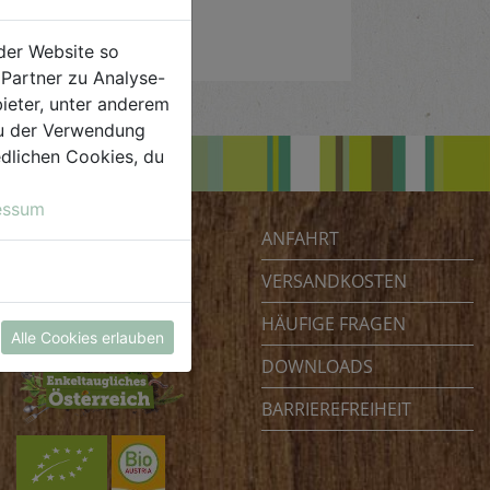
der Website so
Partner zu Analyse-
ieter, unter anderem
 du der Verwendung
iedlichen Cookies, du
essum
ANFAHRT
Biohof Achleitner
Unterm Regenbogen 1
VERSANDKOSTEN
4070 Eferding
HÄUFIGE FRAGEN
Österreich
Alle Cookies erlauben
DOWNLOADS
BARRIEREFREIHEIT