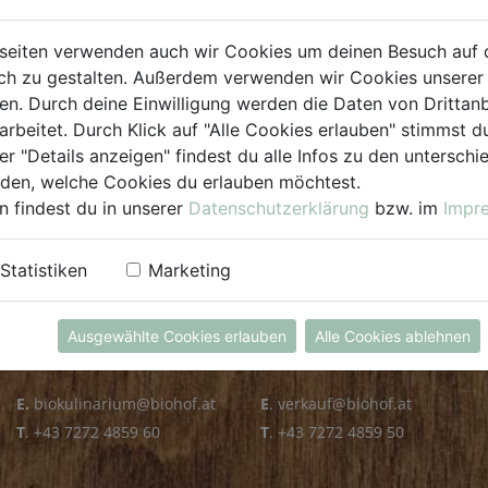
PLZ PRÜFEN
seiten verwenden auch wir Cookies um deinen Besuch auf 
h zu gestalten. Außerdem verwenden wir Cookies unserer 
. Durch deine Einwilligung werden die Daten von Drittanb
arbeitet. Durch Klick auf "Alle Cookies erlauben" stimmst
er "Details anzeigen" findest du alle Infos zu den untersch
iden, welche Cookies du erlauben möchtest.
n findest du in unserer
Datenschutzerklärung
bzw. im
Impr
KULINARIUM
GROSSHANDEL
Statistiken
Marketing
Öffnungszeiten
Verkauf
Mo - Fr: 8.00 - 14.30 Uhr
Mo - Do: 8.00 - 16.00 Uhr
Ausgewählte Cookies erlauben
Alle Cookies ablehnen
Sa: 8.00 - 13.30 Uhr
Fr: 8.00 - 12.00 Uhr
E.
biokulinarium@biohof.at
E
.
verkauf@biohof.at
T
.
+43 7272 4859 60
T
.
+43 7272 4859 50