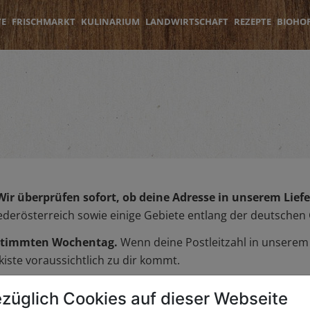
TE
FRISCHMARKT
KULINARIUM
LANDWIRTSCHAFT
REZEPTE
BIOHO
Wir überprüfen sofort, ob deine Adresse in unserem Liefer
iederösterreich sowie einige Gebiete entlang der deutschen
bestimmten Wochentag.
Wenn deine Postleitzahl in unserem L
iste voraussichtlich zu dir kommt.
züglich Cookies auf dieser Webseite