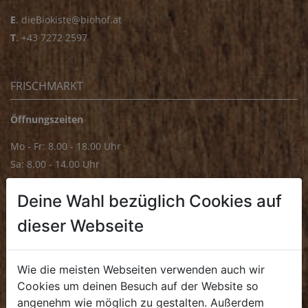
E
.
dieBiokiste@biohof.at
T
.
+43 7272 2597
FRISCHMARKT
Öffnungszeiten
Mo - Fr: 8.00 - 18.00 Uhr
Sa: 8.00 - 14.00 Uhr
Bürozeiten
Deine Wahl bezüglich Cookies auf
Mo - Fr: 8.00 - 16.00 Uhr
dieser Webseite
E.
biofrischmarkt@biohof.at
T
.
+43 7272 4859 70
Wie die meisten Webseiten verwenden auch wir
Cookies um deinen Besuch auf der Website so
angenehm wie möglich zu gestalten. Außerdem