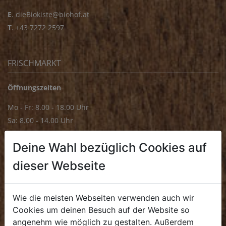
E
.
dieBiokiste@biohof.at
T
.
+43 7272 2597
FRISCHMARKT
Öffnungszeiten
Mo - Fr: 8.00 - 18.00 Uhr
Sa: 8.00 - 14.00 Uhr
Bürozeiten
Deine Wahl bezüglich Cookies auf
Mo - Fr: 8.00 - 16.00 Uhr
dieser Webseite
E.
biofrischmarkt@biohof.at
T
.
+43 7272 4859 70
Wie die meisten Webseiten verwenden auch wir
Cookies um deinen Besuch auf der Website so
angenehm wie möglich zu gestalten. Außerdem