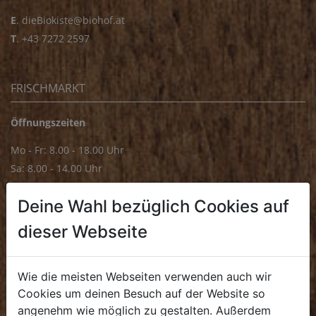
E
.
dieBiokiste@biohof.at
T
.
+43 7272 2597
FRISCHMARKT
Öffnungszeiten
Mo - Fr: 8.00 - 18.00 Uhr
Sa: 8.00 - 14.00 Uhr
Bürozeiten
Deine Wahl bezüglich Cookies auf
Mo - Fr: 8.00 - 16.00 Uhr
dieser Webseite
E.
biofrischmarkt@biohof.at
T
.
+43 7272 4859 70
Wie die meisten Webseiten verwenden auch wir
Cookies um deinen Besuch auf der Website so
angenehm wie möglich zu gestalten. Außerdem