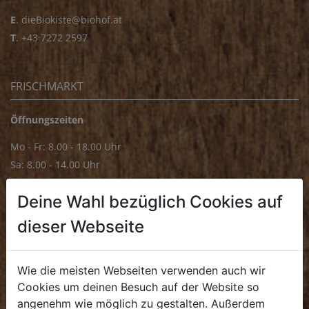
E
.
dieBiokiste@biohof.at
T
.
+43 7272 2597
FRISCHMARKT
Öffnungszeiten
Mo - Fr: 8.00 - 18.00 Uhr
Sa: 8.00 - 14.00 Uhr
Bürozeiten
Deine Wahl bezüglich Cookies auf
Mo - Fr: 8.00 - 16.00 Uhr
dieser Webseite
E.
biofrischmarkt@biohof.at
T
.
+43 7272 4859 70
Wie die meisten Webseiten verwenden auch wir
Cookies um deinen Besuch auf der Website so
angenehm wie möglich zu gestalten. Außerdem