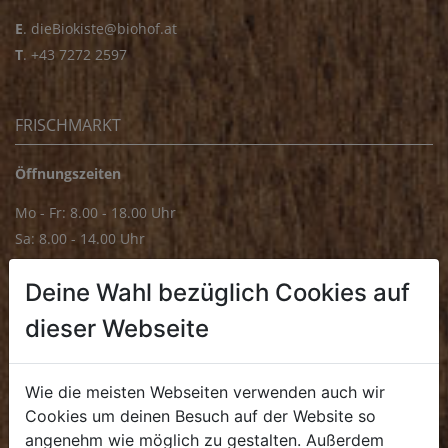
E
.
dieBiokiste@biohof.at
T
.
+43 7272 2597
FRISCHMARKT
Öffnungszeiten
Mo - Fr: 8.00 - 18.00 Uhr
Sa: 8.00 - 14.00 Uhr
Bürozeiten
Deine Wahl bezüglich Cookies auf
Mo - Fr: 8.00 - 16.00 Uhr
dieser Webseite
E.
biofrischmarkt@biohof.at
T
.
+43 7272 4859 70
Wie die meisten Webseiten verwenden auch wir
Cookies um deinen Besuch auf der Website so
angenehm wie möglich zu gestalten. Außerdem