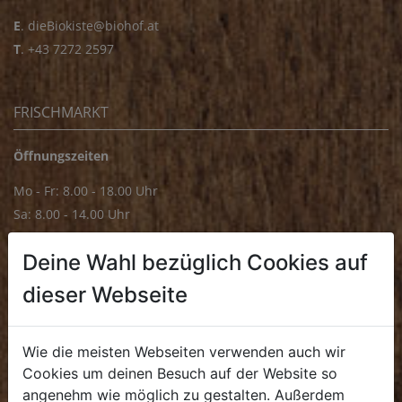
E
.
dieBiokiste@biohof.at
T
.
+43 7272 2597
FRISCHMARKT
Öffnungszeiten
Mo - Fr: 8.00 - 18.00 Uhr
Sa: 8.00 - 14.00 Uhr
Bürozeiten
Deine Wahl bezüglich Cookies auf
Mo - Fr: 8.00 - 16.00 Uhr
dieser Webseite
E.
biofrischmarkt@biohof.at
T
.
+43 7272 4859 70
Wie die meisten Webseiten verwenden auch wir
Cookies um deinen Besuch auf der Website so
angenehm wie möglich zu gestalten. Außerdem