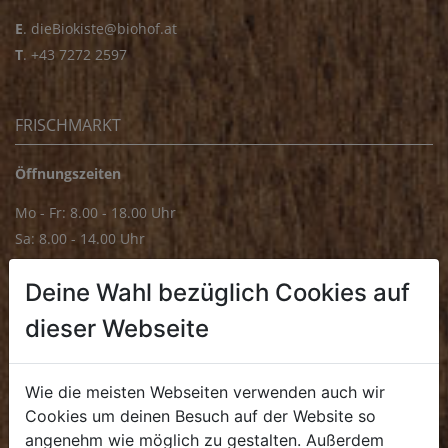
E
.
dieBiokiste@biohof.at
T
.
+43 7272 2597
FRISCHMARKT
Öffnungszeiten
Mo - Fr: 8.00 - 18.00 Uhr
Sa: 8.00 - 14.00 Uhr
Bürozeiten
Deine Wahl bezüglich Cookies auf
Mo - Fr: 8.00 - 16.00 Uhr
dieser Webseite
E.
biofrischmarkt@biohof.at
T
.
+43 7272 4859 70
Wie die meisten Webseiten verwenden auch wir
Cookies um deinen Besuch auf der Website so
angenehm wie möglich zu gestalten. Außerdem