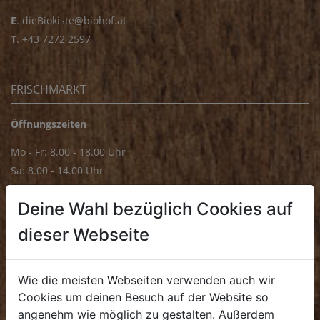
E
.
dieBiokiste@biohof.at
T
.
+43 7272 2597
FRISCHMARKT
Öffnungszeiten
Mo - Fr: 8.00 - 18.00 Uhr
Sa: 8.00 - 14.00 Uhr
Bürozeiten
Deine Wahl bezüglich Cookies auf
Mo - Fr: 8.00 - 16.00 Uhr
dieser Webseite
E.
biofrischmarkt@biohof.at
T
.
+43 7272 4859 70
Wie die meisten Webseiten verwenden auch wir
Cookies um deinen Besuch auf der Website so
angenehm wie möglich zu gestalten. Außerdem