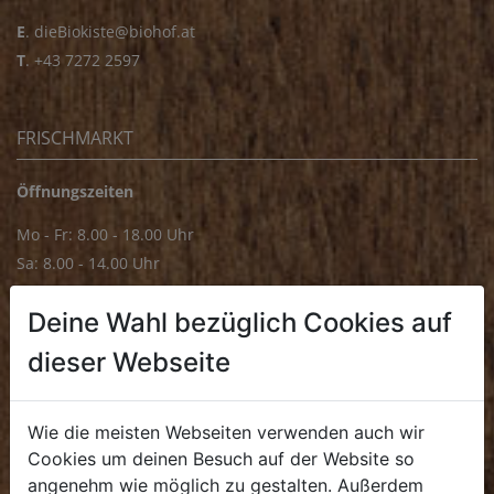
E
.
dieBiokiste@biohof.at
T
.
+43 7272 2597
FRISCHMARKT
Öffnungszeiten
Mo - Fr: 8.00 - 18.00 Uhr
Sa: 8.00 - 14.00 Uhr
Bürozeiten
Deine Wahl bezüglich Cookies auf
Mo - Fr: 8.00 - 16.00 Uhr
dieser Webseite
E.
biofrischmarkt@biohof.at
T
.
+43 7272 4859 70
Wie die meisten Webseiten verwenden auch wir
Cookies um deinen Besuch auf der Website so
angenehm wie möglich zu gestalten. Außerdem