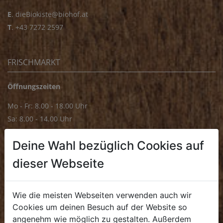
E
.
dieBiokiste@biohof.at
T
.
+43 7272 2597
FRISCHMARKT
Öffnungszeiten
Mo - Fr: 8.00 - 18.00 Uhr
Sa: 8.00 - 14.00 Uhr
Bürozeiten
Deine Wahl bezüglich Cookies auf
Mo - Fr: 8.00 - 16.00 Uhr
dieser Webseite
E.
biofrischmarkt@biohof.at
T
.
+43 7272 4859 70
Wie die meisten Webseiten verwenden auch wir
Cookies um deinen Besuch auf der Website so
angenehm wie möglich zu gestalten. Außerdem