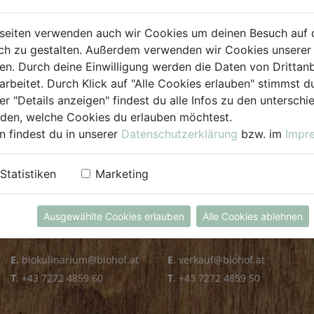
PLZ PRÜFEN
seiten verwenden auch wir Cookies um deinen Besuch auf 
h zu gestalten. Außerdem verwenden wir Cookies unserer 
. Durch deine Einwilligung werden die Daten von Drittanb
arbeitet. Durch Klick auf "Alle Cookies erlauben" stimmst
er "Details anzeigen" findest du alle Infos zu den untersch
iden, welche Cookies du erlauben möchtest.
n findest du in unserer
Datenschutzerklärung
bzw. im
Impr
KULINARIUM
GROSSHANDEL
Statistiken
Marketing
Öffnungszeiten
Verkauf
Mo - Fr: 8.00 - 14.30 Uhr
Mo - Do: 8.00 - 16.00 Uhr
Ausgewählte Cookies erlauben
Alle Cookies ablehnen
Sa: 8.00 - 13.30 Uhr
Fr: 8.00 - 12.00 Uhr
E.
biokulinarium@biohof.at
E
.
verkauf@biohof.at
T
.
+43 7272 4859 60
T
.
+43 7272 4859 50