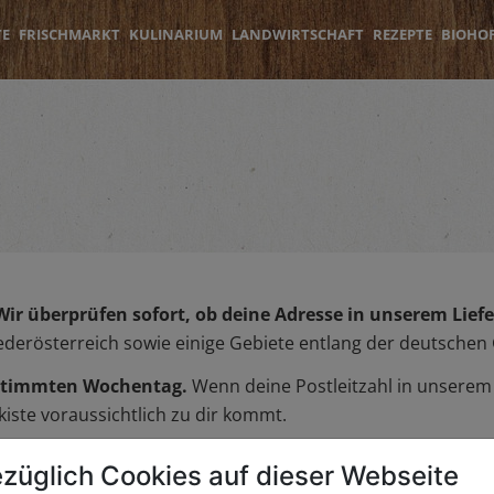
TE
FRISCHMARKT
KULINARIUM
LANDWIRTSCHAFT
REZEPTE
BIOHO
Wir überprüfen sofort, ob deine Adresse in unserem Liefer
iederösterreich sowie einige Gebiete entlang der deutschen
bestimmten Wochentag.
Wenn deine Postleitzahl in unserem L
iste voraussichtlich zu dir kommt.
züglich Cookies auf dieser Webseite