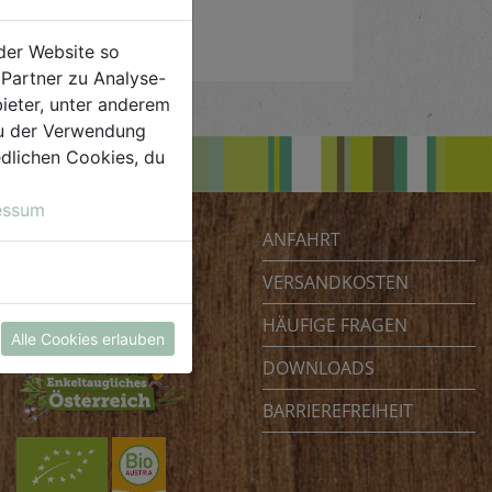
der Website so
Partner zu Analyse-
ieter, unter anderem
 du der Verwendung
iedlichen Cookies, du
essum
ANFAHRT
Biohof Achleitner
Unterm Regenbogen 1
VERSANDKOSTEN
4070 Eferding
HÄUFIGE FRAGEN
Österreich
Alle Cookies erlauben
DOWNLOADS
BARRIEREFREIHEIT