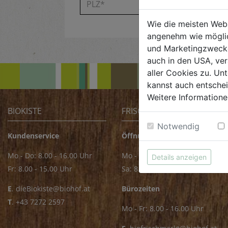
Wie die meisten Web
angenehm wie möglic
und Marketingzwecken
auch in den USA, ver
aller Cookies zu. Unt
kannst auch entsche
Weitere Informatione
BIOKISTE
FRISCHMARKT
Notwendig
Kundenservice
Öffnungszeiten
Mo - Do: 8.00 - 16.00 Uhr
Mo - Fr: 8.00 - 18.00 Uhr
Details anzeigen
Fr: 8.00 - 15.00 Uhr
Sa: 8.00 - 14.00 Uhr
E
.
dieBiokiste@biohof.at
Bürozeiten
T
.
+43 7272 2597
Mo - Fr: 8.00 - 16.00 Uhr