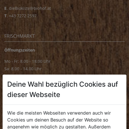
E
.
dieBiokiste@biohof.at
T
.
+43 7272 2597
FRISCHMARKT
Öffnungszeiten
Mo - Fr: 8.00 - 18.00 Uhr
Sa: 8.00 - 14.00 Uhr
Bürozeiten
Deine Wahl bezüglich Cookies auf
Mo - Fr: 8.00 - 16.00 Uhr
dieser Webseite
E.
biofrischmarkt@biohof.at
T
.
+43 7272 4859 70
Wie die meisten Webseiten verwenden auch wir
Cookies um deinen Besuch auf der Website so
angenehm wie möglich zu gestalten. Außerdem