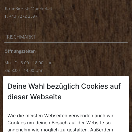
E
.
dieBiokiste@biohof.at
T
.
+43 7272 2597
FRISCHMARKT
Öffnungszeiten
Mo - Fr: 8.00 - 18.00 Uhr
Sa: 8.00 - 14.00 Uhr
Bürozeiten
Deine Wahl bezüglich Cookies auf
Mo - Fr: 8.00 - 16.00 Uhr
dieser Webseite
E.
biofrischmarkt@biohof.at
T
.
+43 7272 4859 70
Wie die meisten Webseiten verwenden auch wir
Cookies um deinen Besuch auf der Website so
angenehm wie möglich zu gestalten. Außerdem