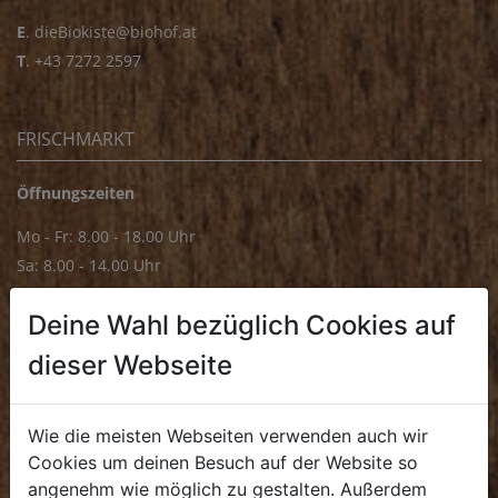
E
.
dieBiokiste@biohof.at
T
.
+43 7272 2597
FRISCHMARKT
Öffnungszeiten
Mo - Fr: 8.00 - 18.00 Uhr
Sa: 8.00 - 14.00 Uhr
Bürozeiten
Deine Wahl bezüglich Cookies auf
Mo - Fr: 8.00 - 16.00 Uhr
dieser Webseite
E.
biofrischmarkt@biohof.at
T
.
+43 7272 4859 70
Wie die meisten Webseiten verwenden auch wir
Cookies um deinen Besuch auf der Website so
angenehm wie möglich zu gestalten. Außerdem