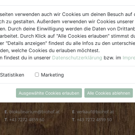
PLZ PRÜFEN
seiten verwenden auch wir Cookies um deinen Besuch auf 
h zu gestalten. Außerdem verwenden wir Cookies unserer 
. Durch deine Einwilligung werden die Daten von Drittanb
arbeitet. Durch Klick auf "Alle Cookies erlauben" stimmst
er "Details anzeigen" findest du alle Infos zu den untersch
iden, welche Cookies du erlauben möchtest.
n findest du in unserer
Datenschutzerklärung
bzw. im
Impr
KULINARIUM
GROSSHANDEL
Statistiken
Marketing
Öffnungszeiten
Verkauf
Mo - Fr: 8.00 - 14.30 Uhr
Mo - Do: 8.00 - 16.00 Uhr
Ausgewählte Cookies erlauben
Alle Cookies ablehnen
Sa: 8.00 - 13.30 Uhr
Fr: 8.00 - 12.00 Uhr
E.
biokulinarium@biohof.at
E
.
verkauf@biohof.at
T
.
+43 7272 4859 60
T
.
+43 7272 4859 50