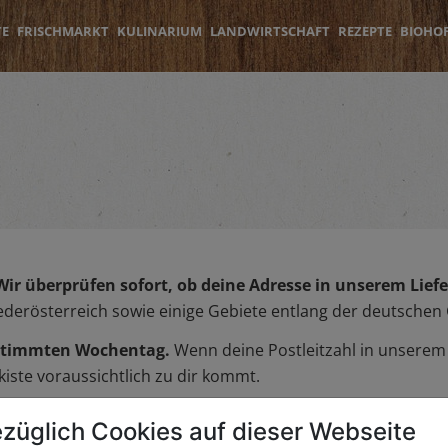
TE
FRISCHMARKT
KULINARIUM
LANDWIRTSCHAFT
REZEPTE
BIOHO
Wir überprüfen sofort, ob deine Adresse in unserem Liefer
iederösterreich sowie einige Gebiete entlang der deutschen
bestimmten Wochentag.
Wenn deine Postleitzahl in unserem L
iste voraussichtlich zu dir kommt.
züglich Cookies auf dieser Webseite