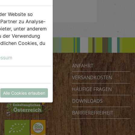
der Website so
Partner zu Analyse-
ieter, unter anderem
 du der Verwendung
iedlichen Cookies, du
essum
ANFAHRT
Biohof Achleitner
Unterm Regenbogen 1
VERSANDKOSTEN
4070 Eferding
HÄUFIGE FRAGEN
Österreich
Alle Cookies erlauben
DOWNLOADS
BARRIEREFREIHEIT