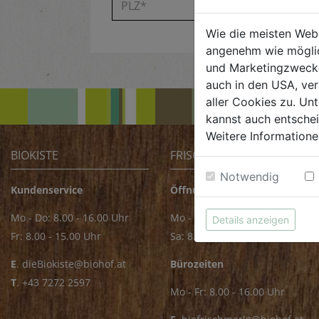
Wie die meisten Web
angenehm wie möglic
und Marketingzwecken
auch in den USA, ver
aller Cookies zu. Unt
kannst auch entsche
Weitere Informatione
BIOKISTE
FRISCHMARKT
Notwendig
Kundenservice
Öffnungszeiten
Mo - Do: 8.00 - 16.00 Uhr
Mo - Fr: 8.00 - 18.00 Uhr
Details anzeigen
Fr: 8.00 - 15.00 Uhr
Sa: 8.00 - 14.00 Uhr
E
.
dieBiokiste@biohof.at
Bürozeiten
T
.
+43 7272 2597
Mo - Fr: 8.00 - 16.00 Uhr