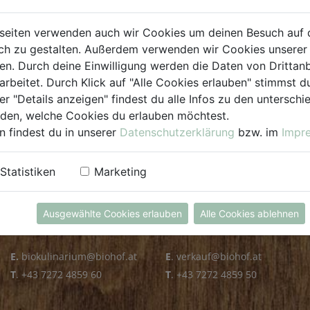
PLZ PRÜFEN
seiten verwenden auch wir Cookies um deinen Besuch auf 
h zu gestalten. Außerdem verwenden wir Cookies unserer 
. Durch deine Einwilligung werden die Daten von Drittanb
arbeitet. Durch Klick auf "Alle Cookies erlauben" stimmst
er "Details anzeigen" findest du alle Infos zu den untersch
iden, welche Cookies du erlauben möchtest.
n findest du in unserer
Datenschutzerklärung
bzw. im
Impr
KULINARIUM
GROSSHANDEL
Statistiken
Marketing
Öffnungszeiten
Verkauf
Mo - Fr: 8.00 - 14.30 Uhr
Mo - Do: 8.00 - 16.00 Uhr
Ausgewählte Cookies erlauben
Alle Cookies ablehnen
Sa: 8.00 - 13.30 Uhr
Fr: 8.00 - 12.00 Uhr
E.
biokulinarium@biohof.at
E
.
verkauf@biohof.at
T
.
+43 7272 4859 60
T
.
+43 7272 4859 50