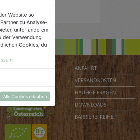
der Website so
Partner zu Analyse-
ieter, unter anderem
 du der Verwendung
iedlichen Cookies, du
essum
ANFAHRT
Biohof Achleitner
Unterm Regenbogen 1
VERSANDKOSTEN
4070 Eferding
HÄUFIGE FRAGEN
Österreich
Alle Cookies erlauben
DOWNLOADS
BARRIEREFREIHEIT