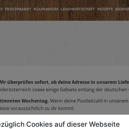
TE
FRISCHMARKT
KULINARIUM
LANDWIRTSCHAFT
REZEPTE
BIOHO
Wir überprüfen sofort, ob deine Adresse in unserem Liefer
iederösterreich sowie einige Gebiete entlang der deutschen
bestimmten Wochentag.
Wenn deine Postleitzahl in unserem L
iste voraussichtlich zu dir kommt.
züglich Cookies auf dieser Webseite