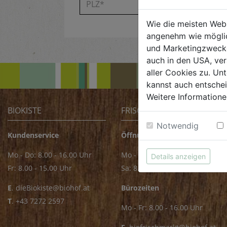
Wie die meisten Web
angenehm wie möglic
und Marketingzwecken
auch in den USA, ver
aller Cookies zu. Unt
kannst auch entsche
Weitere Informatione
BIOKISTE
FRISCHMARKT
Notwendig
Kundenservice
Öffnungszeiten
Mo - Do: 8.00 - 16.00 Uhr
Mo - Fr: 8.00 - 18.00 Uhr
Details anzeigen
Fr: 8.00 - 15.00 Uhr
Sa: 8.00 - 14.00 Uhr
E
.
dieBiokiste@biohof.at
Bürozeiten
T
.
+43 7272 2597
Mo - Fr: 8.00 - 16.00 Uhr