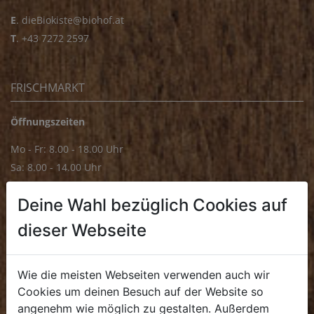
E
.
dieBiokiste@biohof.at
T
.
+43 7272 2597
FRISCHMARKT
Öffnungszeiten
Mo - Fr: 8.00 - 18.00 Uhr
Sa: 8.00 - 14.00 Uhr
Bürozeiten
Deine Wahl bezüglich Cookies auf
Mo - Fr: 8.00 - 16.00 Uhr
dieser Webseite
E.
biofrischmarkt@biohof.at
T
.
+43 7272 4859 70
Wie die meisten Webseiten verwenden auch wir
Cookies um deinen Besuch auf der Website so
angenehm wie möglich zu gestalten. Außerdem