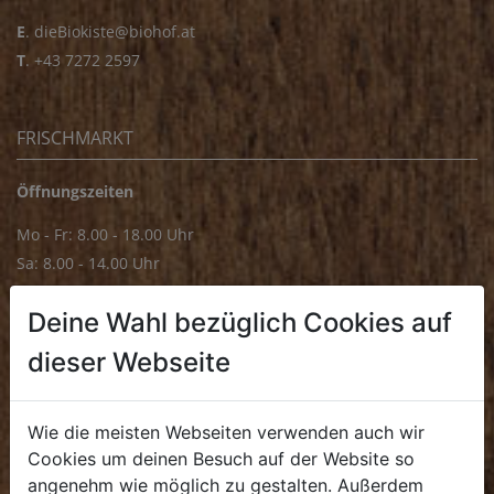
E
.
dieBiokiste@biohof.at
T
.
+43 7272 2597
FRISCHMARKT
Öffnungszeiten
Mo - Fr: 8.00 - 18.00 Uhr
Sa: 8.00 - 14.00 Uhr
Bürozeiten
Deine Wahl bezüglich Cookies auf
Mo - Fr: 8.00 - 16.00 Uhr
dieser Webseite
E.
biofrischmarkt@biohof.at
T
.
+43 7272 4859 70
Wie die meisten Webseiten verwenden auch wir
Cookies um deinen Besuch auf der Website so
angenehm wie möglich zu gestalten. Außerdem