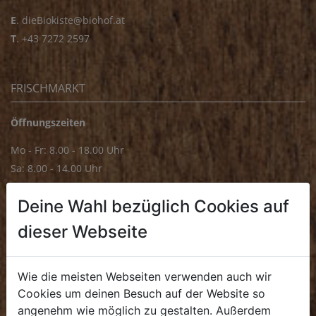
E
.
dieBiokiste@biohof.at
T
.
+43 7272 2597
FRISCHMARKT
Öffnungszeiten
Mo - Fr: 8.00 - 18.00 Uhr
Sa: 8.00 - 14.00 Uhr
Bürozeiten
Deine Wahl bezüglich Cookies auf
Mo - Fr: 8.00 - 16.00 Uhr
dieser Webseite
E.
biofrischmarkt@biohof.at
T
.
+43 7272 4859 70
Wie die meisten Webseiten verwenden auch wir
Cookies um deinen Besuch auf der Website so
angenehm wie möglich zu gestalten. Außerdem