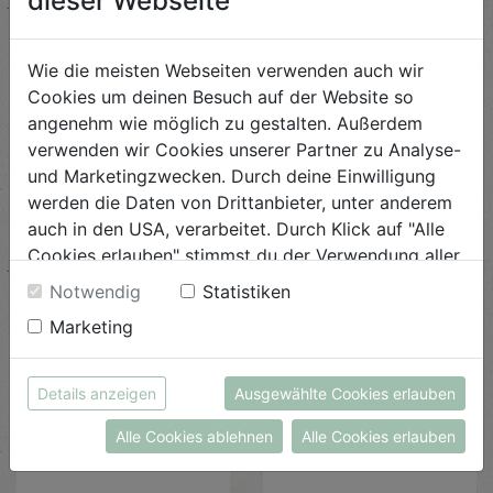
dieser Webseite
ab € 27,00
ab € 31,00
Wie die meisten Webseiten verwenden auch wir
Cookies um deinen Besuch auf der Website so
angenehm wie möglich zu gestalten. Außerdem
verwenden wir Cookies unserer Partner zu Analyse-
und Marketingzwecken. Durch deine Einwilligung
werden die Daten von Drittanbieter, unter anderem
auch in den USA, verarbeitet. Durch Klick auf "Alle
Cookies erlauben" stimmst du der Verwendung aller
Cookies zu. Unter "Details anzeigen" findest du alle
Notwendig
Statistiken
Infos zu den unterschiedlichen Cookies, du kannst
Marketing
auch entscheiden, welche Cookies du erlauben
möchtest.
Weitere Informationen findest du in unserer
Details anzeigen
Ausgewählte Cookies erlauben
Pausenkiste Obst &
Pausenkiste Obst &
Datenschutzerklärung
bzw. im
Impressum
Gemüse klein
Gemüse mittel
Alle Cookies ablehnen
Alle Cookies erlauben
ab € 23,00
ab € 27,00