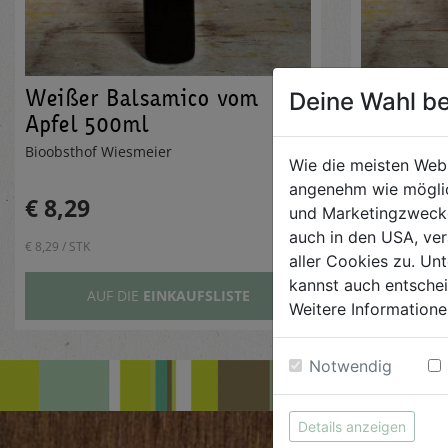
Weißer Balsamico vom
Apfeless
Deine Wahl be
Apfel 500ml
Bioobsthof Wiesmeier
Bioobsthof 
Wie die meisten Web
angenehm wie möglic
€ 8,29
€ 4,89
und Marketingzwecken
auch in den USA, ver
€ 8,29 / STK
€ 4,89 / STK
aller Cookies zu. Unt
kannst auch entsche
AUF DIE
EINKAUFSLISTE
AUF
Weitere Informatione
Notwendig
Details anzeigen