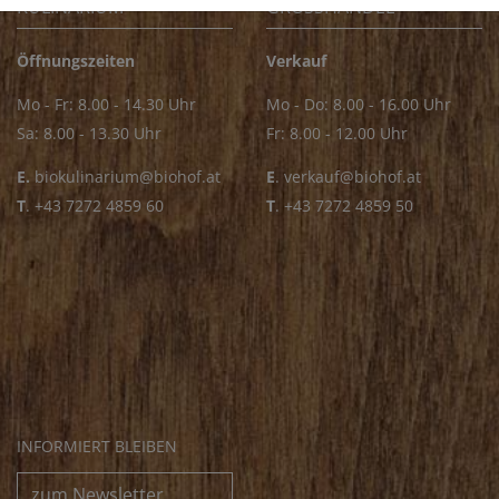
KULINARIUM
GROSSHANDEL
Öffnungszeiten
Verkauf
Mo - Fr: 8.00 - 14.30 Uhr
Mo - Do: 8.00 - 16.00 Uhr
Sa: 8.00 - 13.30 Uhr
Fr: 8.00 - 12.00 Uhr
E.
biokulinarium@biohof.at
E
.
verkauf@biohof.at
T
.
+43 7272 4859 60
T
.
+43 7272 4859 50
INFORMIERT BLEIBEN
zum Newsletter