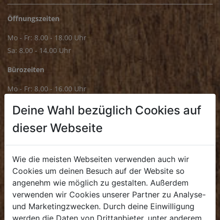
Öffnungszeiten
Mo - Fr: 8.00 - 18.00 Uhr
Sa: 8.00 - 14.00 Uhr
Bürozeiten
Mo - Fr: 8.00 - 16.00 Uhr
E.
Deine Wahl bezüglich Cookies auf
biofrischmarkt@biohof.at
T
.
+43 7272 4859 70
dieser Webseite
Wie die meisten Webseiten verwenden auch wir
Cookies um deinen Besuch auf der Website so
KULINARIUM
angenehm wie möglich zu gestalten. Außerdem
verwenden wir Cookies unserer Partner zu Analyse-
Öffnungszeiten
und Marketingzwecken. Durch deine Einwilligung
Mo - Fr: 8.00 - 14.30 Uhr
werden die Daten von Drittanbieter, unter anderem