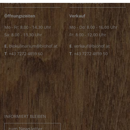
KULINARIUM
GROSSHANDEL
Öffnungszeiten
Verkauf
Mo - Fr: 8.00 - 14.30 Uhr
Mo - Do: 8.00 - 16.00 Uhr
Sa: 8.00 - 13.30 Uhr
Fr: 8.00 - 12.00 Uhr
E.
biokulinarium@biohof.at
E
.
verkauf@biohof.at
T
.
+43 7272 4859 60
T
.
+43 7272 4859 50
INFORMIERT BLEIBEN
zum Newsletter