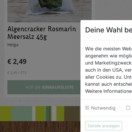
Algencracker Rosmarin
Deine Wahl be
Meersalz 45g
Helga
Wie die meisten Web
angenehm wie möglic
€ 2,49
und Marketingzwecken
auch in den USA, ver
€ 2,49 / STK
aller Cookies zu. Unt
kannst auch entsche
AUF DIE
EINKAUFSLISTE
Weitere Informatione
Notwendig
Details anzeigen