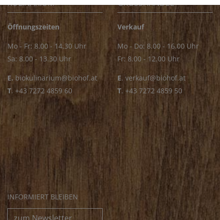
KULINARIUM
GROSSHANDEL
Öffnungszeiten
Verkauf
Mo - Fr: 8.00 - 14.30 Uhr
Mo - Do: 8.00 - 16.00 Uhr
Sa: 8.00 - 13.30 Uhr
Fr: 8.00 - 12.00 Uhr
E.
biokulinarium@biohof.at
E
.
verkauf@biohof.at
T
.
+43 7272 4859 60
T
.
+43 7272 4859 50
INFORMIERT BLEIBEN
zum Newsletter