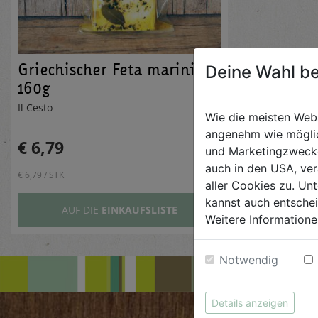
Griechischer Feta mariniert
Deine Wahl be
160g
Il Cesto
Wie die meisten Web
angenehm wie möglic
€ 6,79
und Marketingzwecken
auch in den USA, ver
€ 6,79 / STK
aller Cookies zu. Unt
kannst auch entsche
AUF DIE
EINKAUFSLISTE
Weitere Informatione
Notwendig
Details anzeigen