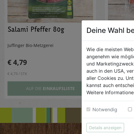
Salami Pfeffer 80g
Cabanoss
Deine Wahl be
Juffinger Bio-Metzgerei
Juffinger Bi
Wie die meisten Web
angenehm wie möglic
€ 4,79
€ 4,99
und Marketingzwecken
auch in den USA, ver
€ 4,79 / STK
€ 4,99 / STK
aller Cookies zu. Unt
kannst auch entsche
AUF DIE
EINKAUFSLISTE
AUF
Weitere Informatione
Notwendig
Details anzeigen