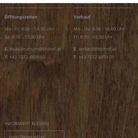
KULINARIUM
GROSSHANDEL
Öffnungszeiten
Verkauf
Mo - Fr: 8.00 - 14.30 Uhr
Mo - Do: 8.00 - 16.00 Uhr
Sa: 8.00 - 13.30 Uhr
Fr: 8.00 - 12.00 Uhr
E.
biokulinarium@biohof.at
E
.
verkauf@biohof.at
T
.
+43 7272 4859 60
T
.
+43 7272 4859 50
INFORMIERT BLEIBEN
zum Newsletter