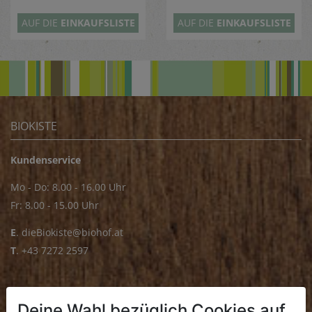
AUF DIE
EINKAUFSLISTE
AUF DIE
EINKAUFSLISTE
BIOKISTE
Kundenservice
Mo - Do: 8.00 - 16.00 Uhr
Fr: 8.00 - 15.00 Uhr
E
.
dieBiokiste@biohof.at
T
.
+43 7272 2597
FRISCHMARKT
Deine Wahl bezüglich Cookies auf