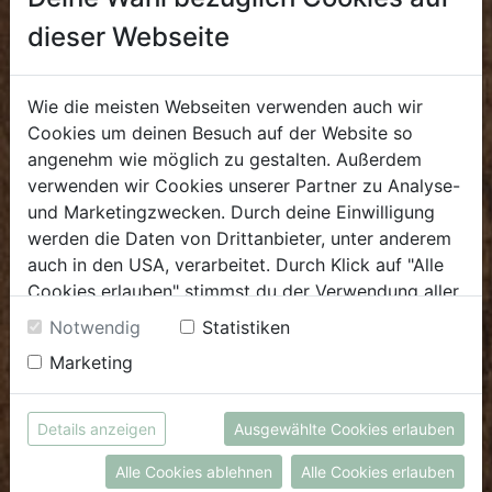
dieser Webseite
Öffnungszeiten
Mo - Fr: 8.00 - 18.00 Uhr
Sa: 8.00 - 14.00 Uhr
Wie die meisten Webseiten verwenden auch wir
Cookies um deinen Besuch auf der Website so
Bürozeiten
angenehm wie möglich zu gestalten. Außerdem
verwenden wir Cookies unserer Partner zu Analyse-
Mo - Fr: 8.00 - 16.00 Uhr
und Marketingzwecken. Durch deine Einwilligung
E.
biofrischmarkt@biohof.at
werden die Daten von Drittanbieter, unter anderem
T
.
+43 7272 4859 70
auch in den USA, verarbeitet. Durch Klick auf "Alle
Cookies erlauben" stimmst du der Verwendung aller
Cookies zu. Unter "Details anzeigen" findest du alle
Notwendig
Statistiken
Infos zu den unterschiedlichen Cookies, du kannst
Marketing
auch entscheiden, welche Cookies du erlauben
KULINARIUM
möchtest.
Weitere Informationen findest du in unserer
Details anzeigen
Ausgewählte Cookies erlauben
Öffnungszeiten
Datenschutzerklärung
bzw. im
Impressum
Alle Cookies ablehnen
Alle Cookies erlauben
Mo - Fr: 8.00 - 14.30 Uhr