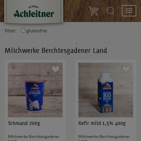
Toggl
navig
Filter:
glutenfrei
Milchwerke Berchtesgadener Land
Schmand 200g
Kefir mild 1,5% 400g
Milchwerke Berchtesgadener
Milchwerke Berchtesgadener
Land
Land