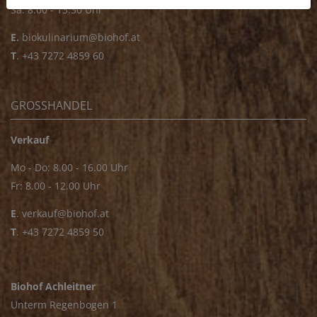
Sa: 8.00 - 13.30 Uhr
E.
biokulinarium@biohof.at
T
.
+43 7272 4859 60
GROSSHANDEL
Verkauf
Mo - Do: 8.00 - 16.00 Uhr
Fr: 8.00 - 12.00 Uhr
E
.
verkauf@biohof.at
T
.
+43 7272 4859 50
Biohof Achleitner
Unterm Regenbogen 1