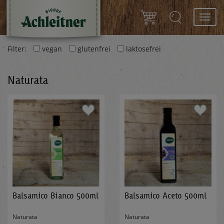
Toggl
navig
Filter:
vegan
glutenfrei
laktosefrei
Naturata
Balsamico Bianco 500ml
Balsamico Aceto 500ml
Naturata
Naturata