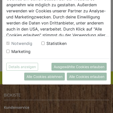
angenehm wie möglich zu gestalten. Außerdem
verwenden wir Cookies unserer Partner zu Analyse-
und Marketingzwecken. Durch deine Einwilligung
werden die Daten von Drittanbieter, unter anderem
Senf Balsamico 100ml
auch in den USA, verarbeitet. Durch Klick auf "Alle
Cookies erlauben" stimmst du der Verwendung aller
Naturata
Cookies zu. Unter "Details anzeigen" findest du alle
€ 2,09
Notwendig
Statistiken
Infos zu den unterschiedlichen Cookies, du kannst
€ 2,09 / STK
Marketing
auch entscheiden, welche Cookies du erlauben
AUF DIE
EINKAUFSLISTE
möchtest.
Weitere Informationen findest du in unserer
Details anzeigen
Ausgewählte Cookies erlauben
Datenschutzerklärung
bzw. im
Impressum
Alle Cookies ablehnen
Alle Cookies erlauben
BIOKISTE
Kundenservice