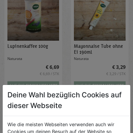
Lupinenkaffee 100g
Mayonnaise Tube ohne
Ei 190ml
Naturata
Naturata
€ 6,69
€ 3,29
€ 6,69 / STK
€ 3,29 / STK
AUF DIE
EINKAUFSLISTE
AUF DIE
EINKAUFSLISTE
Deine Wahl bezüglich Cookies auf
dieser Webseite
Wie die meisten Webseiten verwenden auch wir
Cookies um deinen Besuch auf der Website so