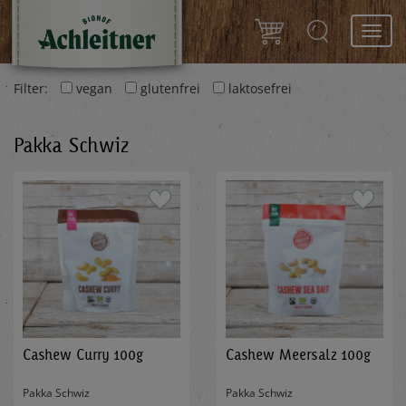
Toggl
navig
Filter:
vegan
glutenfrei
laktosefrei
Pakka Schwiz
Cashew Curry 100g
Cashew Meersalz 100g
Pakka Schwiz
Pakka Schwiz