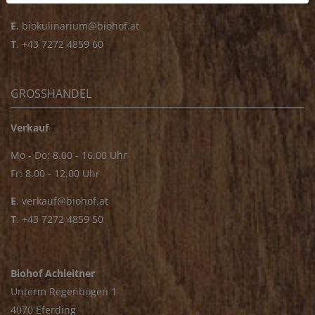
E.
biokulinarium@biohof.at
T
.
+43 7272 4859 60
GROSSHANDEL
Verkauf
Mo - Do: 8.00 - 16.00 Uhr
Fr: 8.00 - 12.00 Uhr
E
.
verkauf@biohof.at
T
.
+43 7272 4859 50
Biohof Achleitner
Unterm Regenbogen 1
4070 Eferding