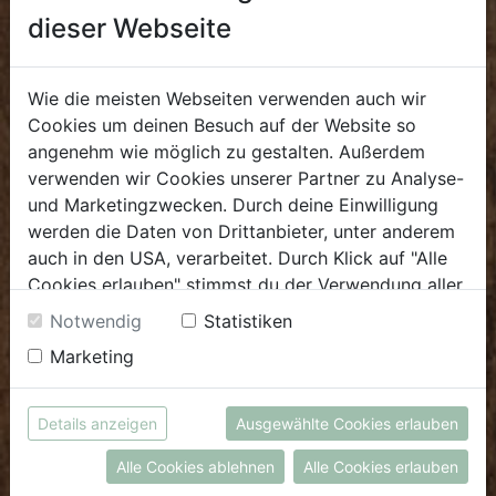
Öffnungszeiten
dieser Webseite
Mo - Fr: 8.00 - 18.00 Uhr
Sa: 8.00 - 14.00 Uhr
Wie die meisten Webseiten verwenden auch wir
Cookies um deinen Besuch auf der Website so
Bürozeiten
angenehm wie möglich zu gestalten. Außerdem
Mo - Fr: 8.00 - 16.00 Uhr
verwenden wir Cookies unserer Partner zu Analyse-
und Marketingzwecken. Durch deine Einwilligung
E.
biofrischmarkt@biohof.at
werden die Daten von Drittanbieter, unter anderem
T
.
+43 7272 4859 70
auch in den USA, verarbeitet. Durch Klick auf "Alle
Cookies erlauben" stimmst du der Verwendung aller
Cookies zu. Unter "Details anzeigen" findest du alle
Notwendig
Statistiken
Infos zu den unterschiedlichen Cookies, du kannst
Marketing
auch entscheiden, welche Cookies du erlauben
KULINARIUM
möchtest.
Weitere Informationen findest du in unserer
Öffnungszeiten
Details anzeigen
Ausgewählte Cookies erlauben
Datenschutzerklärung
bzw. im
Impressum
Mo - Fr: 8.00 - 14.30 Uhr
Alle Cookies ablehnen
Alle Cookies erlauben
Sa: 8.00 - 13.30 Uhr