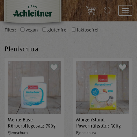
Toggl
navig
Filter:
vegan
glutenfrei
laktosefrei
PJentschura
Meine Base
MorgenStund
Körperpflegesalz 750g
Powerfrühstück 500g
PJentschura
PJentschura