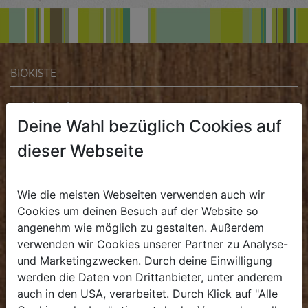
BIOKISTE
Kundenservice
Deine Wahl bezüglich Cookies auf
Mo - Do: 8.00 - 16.00 Uhr
dieser Webseite
Fr: 8.00 - 15.00 Uhr
E
.
dieBiokiste@biohof.at
Wie die meisten Webseiten verwenden auch wir
T
.
+43 7272 2597
Cookies um deinen Besuch auf der Website so
angenehm wie möglich zu gestalten. Außerdem
FRISCHMARKT
verwenden wir Cookies unserer Partner zu Analyse-
und Marketingzwecken. Durch deine Einwilligung
werden die Daten von Drittanbieter, unter anderem
Öffnungszeiten
auch in den USA, verarbeitet. Durch Klick auf "Alle
Mo - Fr: 8.00 - 18.00 Uhr