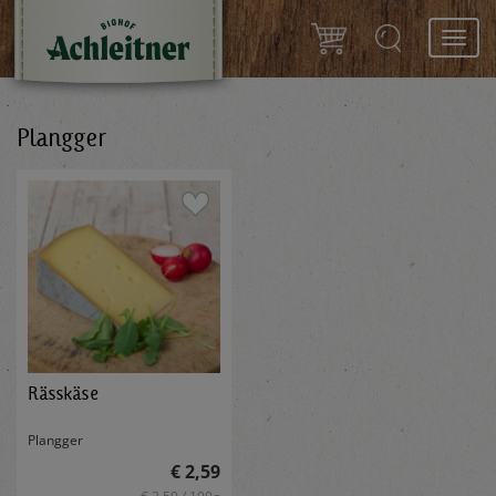
Toggl
navig
Plangger
Rässkäse
Plangger
€ 2,59