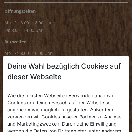
Öffnungszeiten
Mo - Fr: 8.00 - 18.00 Uhr
Sa: 8.00 - 14.00 Uhr
Bürozeiten
Mo - Fr: 8.00 - 16.00 Uhr
E.
Deine Wahl bezüglich Cookies auf
biofrischmarkt@biohof.at
T
.
+43 7272 4859 70
dieser Webseite
Wie die meisten Webseiten verwenden auch wir
Cookies um deinen Besuch auf der Website so
KULINARIUM
angenehm wie möglich zu gestalten. Außerdem
verwenden wir Cookies unserer Partner zu Analyse-
Öffnungszeiten
und Marketingzwecken. Durch deine Einwilligung
Mo - Fr: 8.00 - 14.30 Uhr
werden die Daten von Drittanbieter, unter anderem