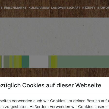
TE
FRISCHMARKT
KULINARIUM
LANDWIRTSCHAFT
REZEPTE
BIOHO
KULINARIUM
GROSSHANDEL
züglich Cookies auf dieser Webseite
Öffnungszeiten
Verkauf
Mo - Fr: 8.00 - 14.30 Uhr
Mo - Do: 8.00 - 16.00 Uhr
seiten verwenden auch wir Cookies um deinen Besuch auf 
Sa: 8.00 - 13.30 Uhr
Fr: 8.00 - 12.00 Uhr
h zu gestalten. Außerdem verwenden wir Cookies unserer 