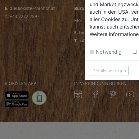
und Marketingzwecken
E
.
dieBiokiste@biohof.at
Bürozeiten
auch in den USA, ver
T
.
+43 7272 2597
aller Cookies zu. Unt
Mo - Fr: 8.00 - 16.00 Uhr
kannst auch entsche
E.
biofrischmarkt@biohof.at
Weitere Informatione
T
.
+43 7272 4859 70
Notwendig
Details anzeigen
BIOKISTEN APP
IN VERBINDUNG BLEIBEN