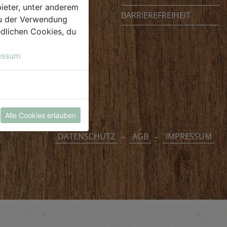
ieter, unter anderem
BARRIEREFREIHEIT
 du der Verwendung
iedlichen Cookies, du
essum
Alle Cookies erlauben
DATENSCHUTZ
AGB
IMPRESSUM