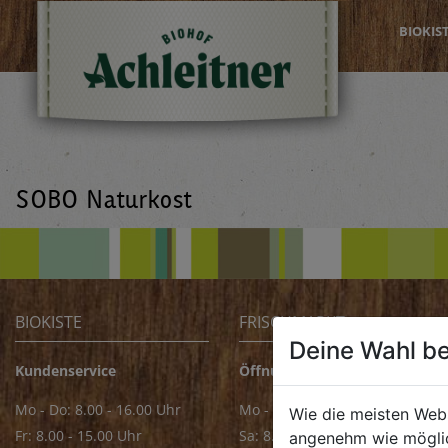
BIOKIS
SOBO Naturkost
BIOKISTE
FRISCHMARKT
Deine Wahl be
Kundenservice
Öffnungszeiten
Mo - Do: 8.00 - 16.00 Uhr
Mo - Fr: 8.00 - 18.00 Uhr
Wie die meisten Web
Fr: 8.00 - 15.00 Uhr
Sa: 8.00 - 14.00 Uhr
angenehm wie möglic