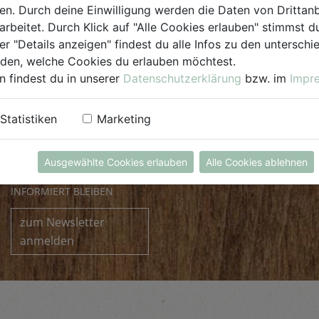
. Durch deine Einwilligung werden die Daten von Drittanb
E.
biokulinarium@biohof.at
E
.
verkauf@biohof.at
arbeitet. Durch Klick auf "Alle Cookies erlauben" stimmst
T
.
+43 7272 4859 60
T
.
+43 7272 4859 50
er "Details anzeigen" findest du alle Infos zu den untersch
iden, welche Cookies du erlauben möchtest.
n findest du in unserer
Datenschutzerklärung
bzw. im
Impr
Statistiken
Marketing
Ausgewählte Cookies erlauben
Alle Cookies ablehnen
INFORMIERT BLEIBEN
zum Newsletter
anmelden