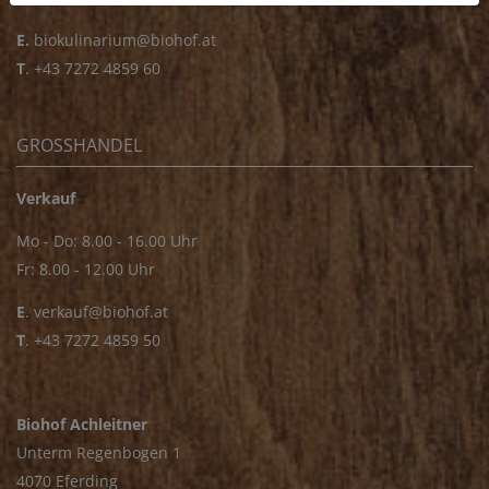
E.
biokulinarium@biohof.at
T
.
+43 7272 4859 60
GROSSHANDEL
Verkauf
Mo - Do: 8.00 - 16.00 Uhr
Fr: 8.00 - 12.00 Uhr
E
.
verkauf@biohof.at
T
.
+43 7272 4859 50
Biohof Achleitner
Unterm Regenbogen 1
4070 Eferding