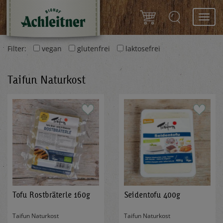
Toggl
navig
Filter:
vegan
glutenfrei
laktosefrei
Taifun Naturkost
Tofu Rostbräterle 160g
Seidentofu 400g
Taifun Naturkost
Taifun Naturkost