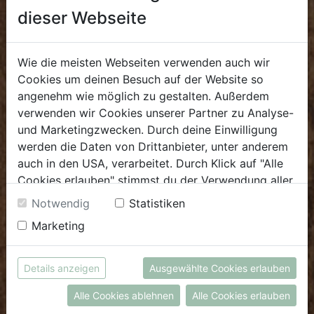
Öffnungszeiten
dieser Webseite
Mo - Fr: 8.00 - 18.00 Uhr
Sa: 8.00 - 14.00 Uhr
Wie die meisten Webseiten verwenden auch wir
Cookies um deinen Besuch auf der Website so
Bürozeiten
angenehm wie möglich zu gestalten. Außerdem
Mo - Fr: 8.00 - 16.00 Uhr
verwenden wir Cookies unserer Partner zu Analyse-
und Marketingzwecken. Durch deine Einwilligung
E.
biofrischmarkt@biohof.at
werden die Daten von Drittanbieter, unter anderem
T
.
+43 7272 4859 70
auch in den USA, verarbeitet. Durch Klick auf "Alle
Cookies erlauben" stimmst du der Verwendung aller
Cookies zu. Unter "Details anzeigen" findest du alle
Notwendig
Statistiken
Infos zu den unterschiedlichen Cookies, du kannst
Marketing
auch entscheiden, welche Cookies du erlauben
KULINARIUM
möchtest.
Weitere Informationen findest du in unserer
Öffnungszeiten
Details anzeigen
Ausgewählte Cookies erlauben
Datenschutzerklärung
bzw. im
Impressum
Mo - Fr: 8.00 - 14.30 Uhr
Alle Cookies ablehnen
Alle Cookies erlauben
Sa: 8.00 - 13.30 Uhr