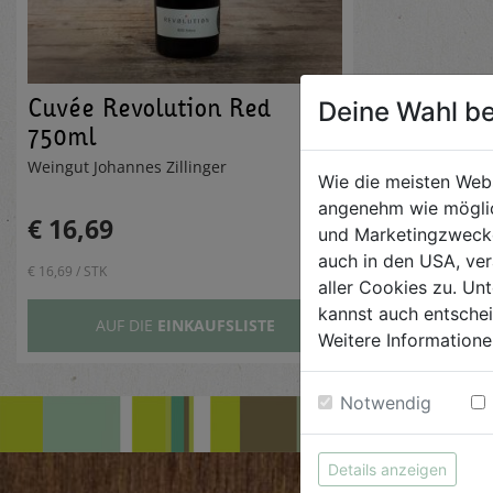
Cuvée Revolution Red
Deine Wahl be
750ml
Weingut Johannes Zillinger
Wie die meisten Web
angenehm wie möglic
€ 16,69
und Marketingzwecken
auch in den USA, ver
€ 16,69 / STK
aller Cookies zu. Unt
kannst auch entsche
AUF DIE
EINKAUFSLISTE
Weitere Informatione
Notwendig
Details anzeigen