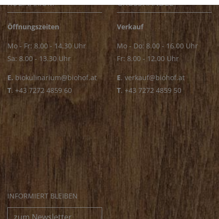
KULINARIUM
GROSSHANDEL
Öffnungszeiten
Verkauf
Mo - Fr: 8.00 - 14.30 Uhr
Mo - Do: 8.00 - 16.00 Uhr
Sa: 8.00 - 13.30 Uhr
Fr: 8.00 - 12.00 Uhr
E.
biokulinarium@biohof.at
E
.
verkauf@biohof.at
T
.
+43 7272 4859 60
T
.
+43 7272 4859 50
INFORMIERT BLEIBEN
zum Newsletter