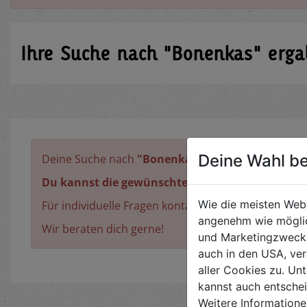
Ihre Suche nach
"Bonenkas"
erg
Deine Wahl be
Deine Suche nach
"Bonenkas"
ergab leider keine T
Du kannst die gewünschte Information nicht fi
Wie die meisten Web
Für individuelle Fragen kontaktiere uns per E-Mail 
angenehm wie möglic
Wir beraten dich gerne!
und Marketingzwecken
auch in den USA, ver
aller Cookies zu. Unt
kannst auch entsche
Weitere Informatione