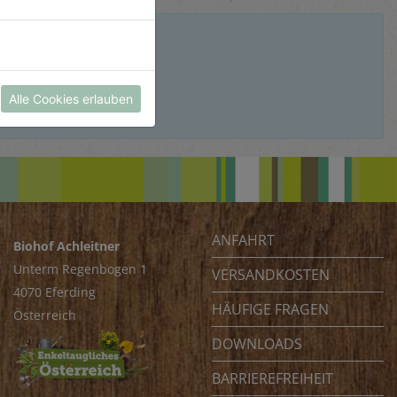
Alle Cookies erlauben
ANFAHRT
Biohof Achleitner
Unterm Regenbogen 1
VERSANDKOSTEN
4070 Eferding
HÄUFIGE FRAGEN
Österreich
DOWNLOADS
BARRIEREFREIHEIT