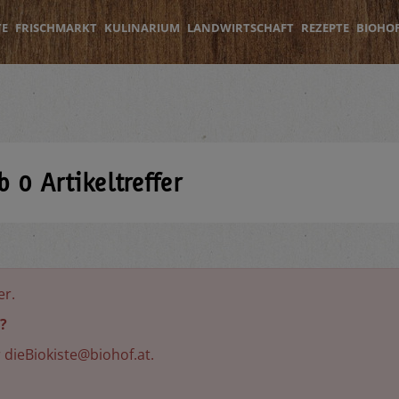
TE
FRISCHMARKT
KULINARIUM
LANDWIRTSCHAFT
REZEPTE
BIOHO
ab
0
Artikeltreffer
er.
?
r
dieBiokiste@biohof.at
.