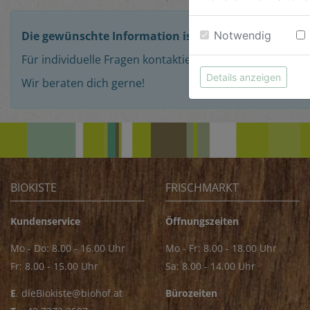
Notwendig
Die gewünschte Information ist nicht dabei?
Für individuelle Fragen kontaktiere unser Kundenservi
Details anzeigen
Wir beraten dich gerne!
BIOKISTE
FRISCHMARKT
Kundenservice
Öffnungszeiten
Mo - Do: 8.00 - 16.00 Uhr
Mo - Fr: 8.00 - 18.00 Uhr
Fr: 8.00 - 15.00 Uhr
Sa: 8.00 - 14.00 Uhr
E
.
dieBiokiste@biohof.at
Bürozeiten