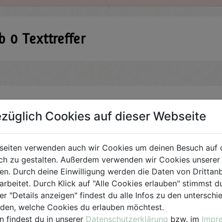
ab
0
Texttreffer
züglich Cookies auf dieser Webseite
reffer.
nden?
seiten verwenden auch wir Cookies um deinen Besuch auf 
unter
dieBiokiste@biohof.at
.
h zu gestalten. Außerdem verwenden wir Cookies unserer 
. Durch deine Einwilligung werden die Daten von Drittanb
arbeitet. Durch Klick auf "Alle Cookies erlauben" stimmst
er "Details anzeigen" findest du alle Infos zu den untersch
iden, welche Cookies du erlauben möchtest.
n findest du in unserer
Datenschutzerklärung
bzw. im
Impr