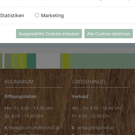
Statistiken
Marketing
ce unter
dieBiokiste@biohof.at
Ausgewählte Cookies erlauben
Alle Cookies ablehnen
KULINARIUM
GROSSHANDEL
Öffnungszeiten
Verkauf
Mo - Fr: 8.00 - 14.30 Uhr
Mo - Do: 8.00 - 16.00 Uhr
Sa: 8.00 - 13.30 Uhr
Fr: 8.00 - 12.00 Uhr
E.
biokulinarium@biohof.at
E
.
verkauf@biohof.at