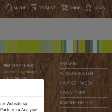
SUCHE
TERMINE
SHOP
LOGIN
F
ANFAHRT
Biohof Achleitner
Unterm Regenbogen 1
VERSANDKOSTEN
4070 Eferding
HÄUFIGE FRAGEN
Österreich
DOWNLOADS
BARRIEREFREIHEIT
der Website so
Partner zu Analyse-