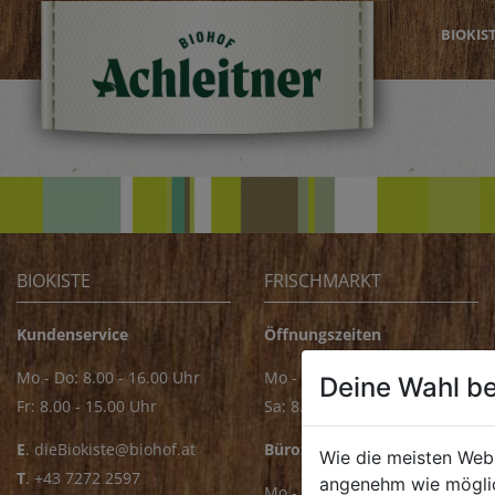
BIOKIS
BIOKISTE
FRISCHMARKT
Kundenservice
Öffnungszeiten
Mo - Do: 8.00 - 16.00 Uhr
Mo - Fr: 8.00 - 18.00 Uhr
Deine Wahl be
Fr: 8.00 - 15.00 Uhr
Sa: 8.00 - 14.00 Uhr
E
.
dieBiokiste@biohof.at
Bürozeiten
Wie die meisten Web
T
.
+43 7272 2597
angenehm wie möglic
Mo - Fr: 8.00 - 16.00 Uhr