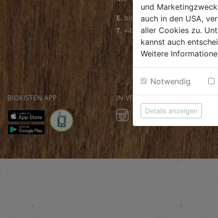
und Marketingzwecken
E.
biofrischmarkt@biohof.at
auch in den USA, ver
aller Cookies zu. Unt
T
.
+43 7272 4859 70
kannst auch entsche
Weitere Informatione
Notwendig
BIOKISTEN APP
IN VERBINDUNG BLEIBEN
Details anzeigen