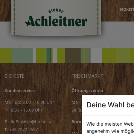
BIOKIS
BIOKISTE
FRISCHMARKT
Kundenservice
Öffnungszeiten
Mo - Do: 8.00 - 16.00 Uhr
Mo - Fr: 8.00 - 18.00 Uhr
Deine Wahl be
Fr: 8.00 - 15.00 Uhr
Sa: 8.00 - 14.00 Uhr
E
.
dieBiokiste@biohof.at
Bürozeiten
Wie die meisten Web
T
.
+43 7272 2597
angenehm wie möglic
Mo - Fr: 8.00 - 16.00 Uhr