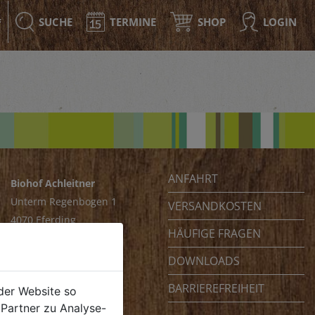
SUCHE
TERMINE
SHOP
LOGIN
F
ANFAHRT
Biohof Achleitner
Unterm Regenbogen 1
VERSANDKOSTEN
4070 Eferding
HÄUFIGE FRAGEN
Österreich
DOWNLOADS
BARRIEREFREIHEIT
der Website so
Partner zu Analyse-