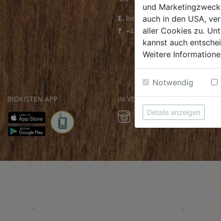
und Marketingzwecken
E.
biofrischmarkt@biohof.at
auch in den USA, ver
aller Cookies zu. Unt
T
.
+43 7272 4859 70
kannst auch entsche
Weitere Informatione
Notwendig
BIOKISTEN APP
IN VERBINDUNG BLEIBEN
Details anzeigen