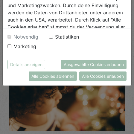
und Marketingzwecken. Durch deine Einwilligung
werden die Daten von Drittanbieter, unter anderem
auch in den USA, verarbeitet. Durch Klick auf "Alle
Cookies erlauben" stimmst du der Verwendung aller
Beliebte Beiträge
Cookies zu. Unter "Details anzeigen" findest du alle
Notwendig
Statistiken
Infos zu den unterschiedlichen Cookies, du kannst
Marketing
auch entscheiden, welche Cookies du erlauben
möchtest.
Weitere Informationen findest du in unserer
Details anzeigen
Ausgewählte Cookies erlauben
Datenschutzerklärung
bzw. im
Impressum
Alle Cookies ablehnen
Alle Cookies erlauben