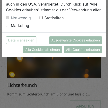
ANSEHEN
auch in den USA, verarbeitet. Durch Klick auf "Alle
Cookies erlauben" stimmst du der Verwendung aller
Cookies zu. Unter "Details anzeigen" findest du alle
Notwendig
Statistiken
Infos zu den unterschiedlichen Cookies, du kannst
Marketing
auch entscheiden, welche Cookies du erlauben
möchtest.
Weitere Informationen findest du in unserer
Details anzeigen
Ausgewählte Cookies erlauben
Datenschutzerklärung
bzw. im
Impressum
Alle Cookies ablehnen
Alle Cookies erlauben
Lichterbrunch
Komm zum Lichterbrunch am Biohof und lass dic...
ANSEHEN