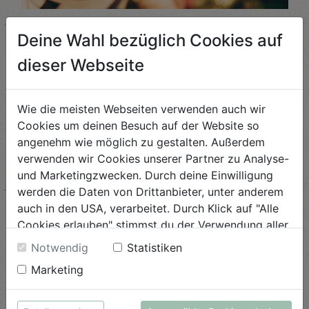
Lichterbrunch
Deine Wahl bezüglich Cookies auf
Ein Brunch ganz im Zauber der Vorweihnachtszeit: K...
dieser Webseite
ANSEHEN
Wie die meisten Webseiten verwenden auch wir
Cookies um deinen Besuch auf der Website so
angenehm wie möglich zu gestalten. Außerdem
verwenden wir Cookies unserer Partner zu Analyse-
und Marketingzwecken. Durch deine Einwilligung
werden die Daten von Drittanbieter, unter anderem
auch in den USA, verarbeitet. Durch Klick auf "Alle
Cookies erlauben" stimmst du der Verwendung aller
Cookies zu. Unter "Details anzeigen" findest du alle
Notwendig
Statistiken
Infos zu den unterschiedlichen Cookies, du kannst
Marketing
auch entscheiden, welche Cookies du erlauben
möchtest.
Weitere Informationen findest du in unserer