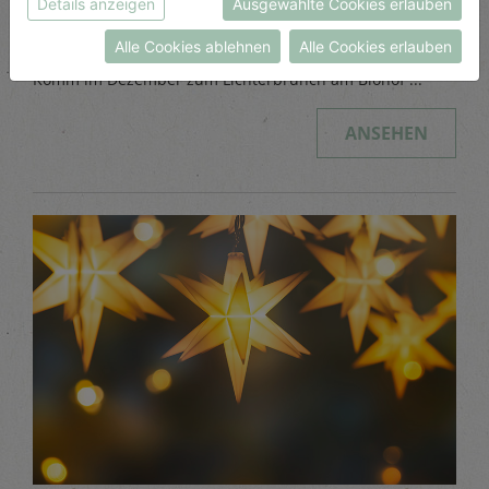
Details anzeigen
Ausgewählte Cookies erlauben
Datenschutzerklärung
bzw. im
Impressum
Lichterbrunch
Alle Cookies ablehnen
Alle Cookies erlauben
Komm im Dezember zum Lichterbrunch am Biohof ...
ANSEHEN