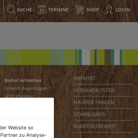
SUCHE
TERMINE
SHOP
LOGIN
F
ANFAHRT
Biohof Achleitner
Unterm Regenbogen 1
VERSANDKOSTEN
4070 Eferding
HÄUFIGE FRAGEN
Österreich
DOWNLOADS
BARRIEREFREIHEIT
der Website so
Partner zu Analyse-