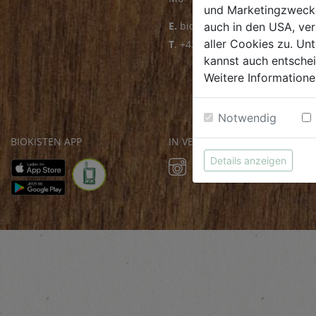
und Marketingzwecken
E.
biofrischmarkt@biohof.at
auch in den USA, ver
aller Cookies zu. Unt
T
.
+43 7272 4859 70
kannst auch entsche
Weitere Informatione
Notwendig
BIOKISTEN APP
IN VERBINDUNG BLEIBEN
Details anzeigen