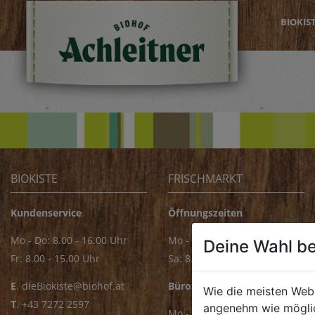
BIOKIS
BIOKISTE
FRISCHMARKT
Kundenservice
Öffnungszeiten
Mo - Do: 8.00 - 16.00 Uhr
Mo - Fr: 8.00 - 18.00 Uhr
Deine Wahl be
Fr: 8.00 - 15.00 Uhr
Sa: 8.00 - 14.00 Uhr
E
.
dieBiokiste@biohof.at
Bürozeiten
Wie die meisten Web
T
.
+43 7272 2597
angenehm wie möglic
Mo - Fr: 8.00 - 16.00 Uhr