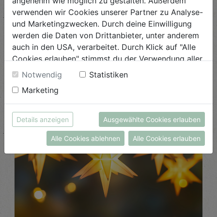
angenehm wie möglich zu gestalten. Außerdem
verwenden wir Cookies unserer Partner zu Analyse-
und Marketingzwecken. Durch deine Einwilligung
Lichterbrunch
werden die Daten von Drittanbieter, unter anderem
auch in den USA, verarbeitet. Durch Klick auf "Alle
Komm im Dezember zum Lichterbrunch am Biohof ...
Cookies erlauben" stimmst du der Verwendung aller
Cookies zu. Unter "Details anzeigen" findest du alle
Notwendig
Statistiken
ANSEHEN
Infos zu den unterschiedlichen Cookies, du kannst
Marketing
auch entscheiden, welche Cookies du erlauben
möchtest.
Weitere Informationen findest du in unserer
Details anzeigen
Ausgewählte Cookies erlauben
Datenschutzerklärung
bzw. im
Impressum
Alle Cookies ablehnen
Alle Cookies erlauben