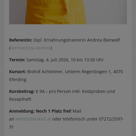
Referentin:
Dipl. Ernährungstrainerin Andrea Bierwolf
(
Fermentista Andrea
)
Termin:
Samstag, 4. Juli 2026, 10 bis 13:30 Uhr
Kursort:
Biohof Achleitner, Unterm Regenbogen 1, 4070
Eferding
Kursbeitrag:
€ 94,– pro Person inkl. Kostproben und
Rezeptheft
Anmeldung: Noch 1 Platz frei!
Mail
an
events@biohof.at
oder telefonisch unter 07272/2597-
31