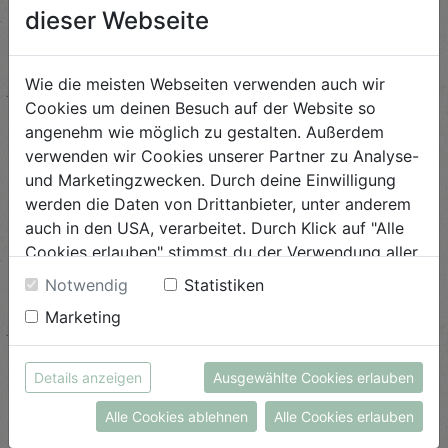
gegebenenfalls angeführte Stornobedingungen
dieser Webseite
gelesen und bin damit einverstanden!*
Ich möchte über Veranstaltungen und Termine am
Biohof per E-Mail informiert werden.
Wie die meisten Webseiten verwenden auch wir
Cookies um deinen Besuch auf der Website so
Ich habe folgenden Hinweis gelesen: während der
angenehm wie möglich zu gestalten. Außerdem
Veranstaltung werden vom Biohof Achleitner Fotos
verwenden wir Cookies unserer Partner zu Analyse-
und / oder Videos zu Zwecken der
Öffentlichkeitsarbeit gemacht. Solltest du nicht
und Marketingzwecken. Durch deine Einwilligung
damit einverstanden sein, bitten wir dich, den
werden die Daten von Drittanbieter, unter anderem
Fotografen bei der Veranstaltung vor Ort persönlich
auch in den USA, verarbeitet. Durch Klick auf "Alle
darauf hinzu weisen.*
Cookies erlauben" stimmst du der Verwendung aller
Cookies zu. Unter "Details anzeigen" findest du alle
Notwendig
Statistiken
ABSCHICKEN
Infos zu den unterschiedlichen Cookies, du kannst
Marketing
auch entscheiden, welche Cookies du erlauben
möchtest.
Weitere Informationen findest du in unserer
Details anzeigen
Ausgewählte Cookies erlauben
Datenschutzerklärung
bzw. im
Impressum
Alle Cookies ablehnen
Alle Cookies erlauben
Beliebte Beiträge