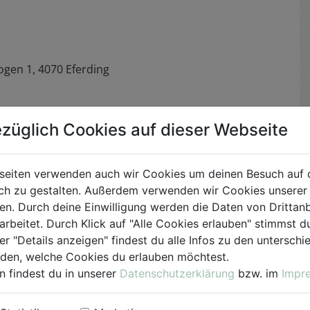
gen 1, 4070 Eferding
an
events@biohof.at
oder telefonisch unter 07272/2597-
züglich Cookies auf dieser Webseite
seiten verwenden auch wir Cookies um deinen Besuch auf 
h zu gestalten. Außerdem verwenden wir Cookies unserer 
. Durch deine Einwilligung werden die Daten von Drittanb
arbeitet. Durch Klick auf "Alle Cookies erlauben" stimmst
er "Details anzeigen" findest du alle Infos zu den untersch
iden, welche Cookies du erlauben möchtest.
Nachname*
n findest du in unserer
Datenschutzerklärung
bzw. im
Impr