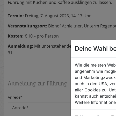
Führung mit Kuchen und Kaffee ausklingen zu lassen.
Termin:
Freitag, 7. August 2026, 14–17 Uhr
Veranstaltungsort:
Biohof Achleitner, Unterm Regenbo
Kosten:
€ 10,– pro Person
Anmeldung:
Mit untenstehendem Formular, per Mail 
Deine Wahl be
31
Wie die meisten Web
angenehm wie möglic
und Marketingzwecken
Anmeldung zur Führung
auch in den USA, ver
aller Cookies zu. Unt
kannst auch entsche
Anrede*
Weitere Informatione