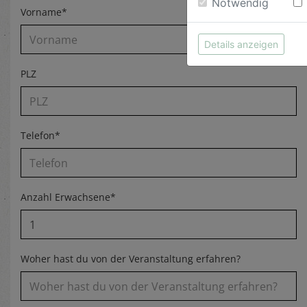
Notwendig
Vorname*
Details anzeigen
PLZ
Telefon*
Anzahl Erwachsene*
Woher hast du von der Veranstaltung erfahren?