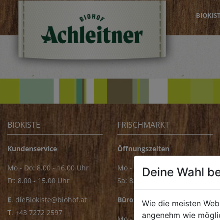
BIOKIS
BIOKISTE
FRISCHMARKT
Kundenservice
Öffnungszeiten
Mo - Do: 8.00 - 16.00 Uhr
Mo - Fr: 8.00 - 18.00 Uhr
Deine Wahl be
Fr: 8.00 - 15.00 Uhr
Sa: 8.00 - 14.00 Uhr
E
.
dieBiokiste@biohof.at
Bürozeiten
Wie die meisten Web
T
.
+43 7272 2597
angenehm wie möglic
Mo - Fr: 8.00 - 16.00 Uhr