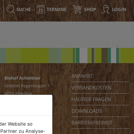
SUCHE
TERMINE
SHOP
LOGIN
F
ANFAHRT
Biohof Achleitner
Unterm Regenbogen 1
VERSANDKOSTEN
4070 Eferding
HÄUFIGE FRAGEN
Österreich
DOWNLOADS
BARRIEREFREIHEIT
der Website so
Partner zu Analyse-