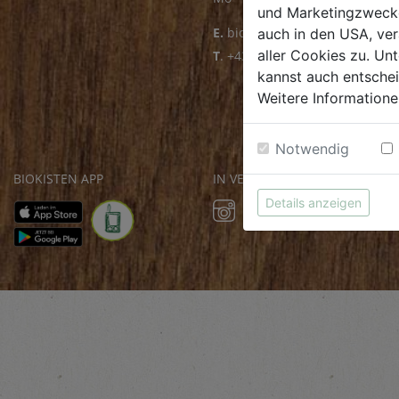
und Marketingzwecken
E.
biofrischmarkt@biohof.at
auch in den USA, ver
aller Cookies zu. Unt
T
.
+43 7272 4859 70
kannst auch entsche
Weitere Informatione
Notwendig
BIOKISTEN APP
IN VERBINDUNG BLEIBEN
Details anzeigen